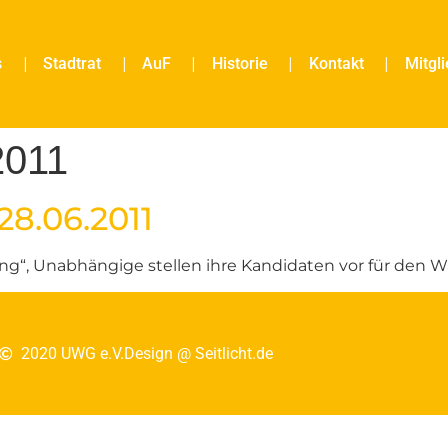
s
Stadtrat
AuF
Historie
Kontakt
Mitgl
2011
28.06.2011
ng“, Unabhängige stellen ihre Kandidaten vor für den 
2020 UWG e.V.
Design @ Seitlicht.de