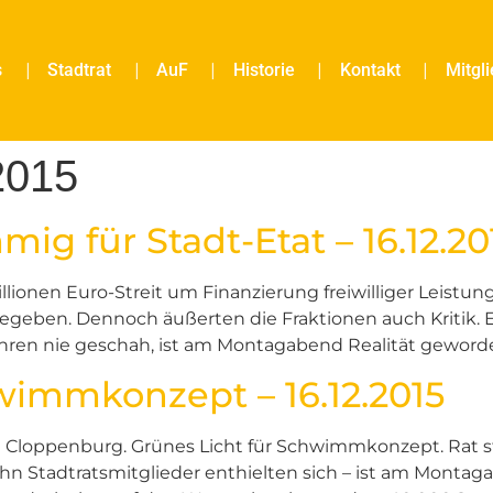
s
Stadtrat
AuF
Historie
Kontakt
Mitgl
2015
mmig für Stadt-Etat – 16.12.20
llionen Euro-Streit um Finanzierung freiwilliger Leistun
egeben. Dennoch äußerten die Fraktionen auch Kritik. Ei
en nie geschah, ist am Montagabend Realität geworden:
wimmkonzept – 16.12.2015
Cloppenburg. Grünes Licht für Schwimmkonzept. Rat stel
n Stadtratsmitglieder enthielten sich – ist am Montag