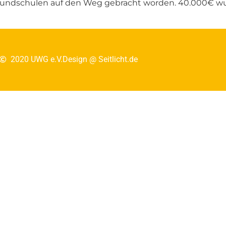
dschulen auf den Weg gebracht worden. 40.000€ wurden
2020 UWG e.V.
Design @ Seitlicht.de