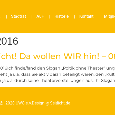
s
Stadtrat
AuF
Historie
Kontakt
Mitgl
2016
cht! Da wollen WIR hin! – 0
6Ich finde/fand den Slogan „Poltik ohne Theater“ unglüc
teht ja u.a., dass Sie aktiv daran beteiligt waren, den „
ja u.a. durch seine Theatervorstellungen aus. Ihr Slogan l
2020 UWG e.V.
Design @ Seitlicht.de