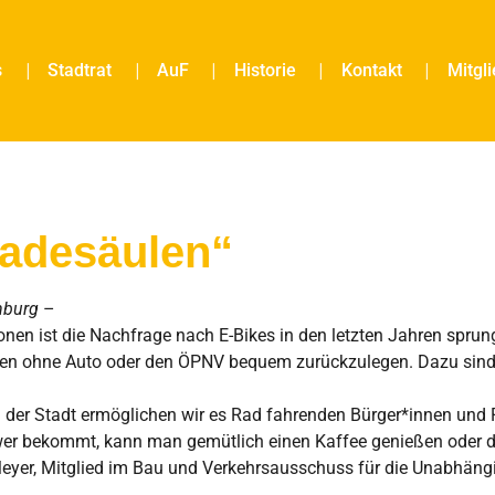
s
Stadtrat
AuF
Historie
Kontakt
Mitgl
Ladesäulen“
nburg
–
en ist die Nachfrage nach E-Bikes in den letzten Jahren sprun
ken ohne Auto oder den ÖPNV bequem zurückzulegen. Dazu sind s
n der Stadt ermöglichen wir es Rad fahrenden Bürger*innen und 
er bekommt, kann man gemütlich einen Kaffee genießen oder die
Meyer, Mitglied im Bau und Verkehrsausschuss für die Unabhängi