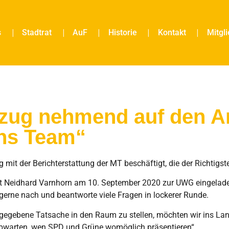
s
Stadtrat
AuF
Historie
Kontakt
Mitgl
zug nehmend auf den Ar
ins Team“
mit der Berichterstattung der MT beschäftigt, die der Richtigst
Neidhard Varnhorn am 10. September 2020 zur UWG eingeladen,
 gerne nach und beantworte viele Fragen in lockerer Runde.
gegebene Tatsache in den Raum zu stellen, möchten wir ins Land
 abwarten, wen SPD und Grüne womöglich präsentieren“.