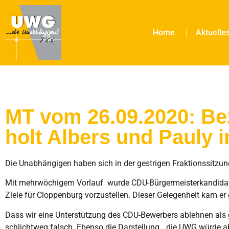
Home
Aktuelle
MT vom 26.09.2020: Be
holt Albers und Pauly 
Die Unabhängigen haben sich in der gestrigen Fraktionssitzung 
Mit mehrwöchigem Vorlauf wurde CDU-Bürgermeisterkandidat 
Ziele für Cloppenburg vorzustellen. Dieser Gelegenheit kam er
Dass wir eine Unterstützung des CDU-Bewerbers ablehnen als 
schlichtweg falsch. Ebenso die Darstellung, „die UWG würde