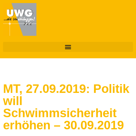
MT, 27.09.2019: Politik
will
Schwimmsicherheit
erhöhen – 30.09.2019