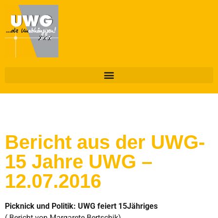
Bericht aus der UWG-
15 Jahre UWG –
12.07.2016
Picknick und Politik: UWG feiert 15Jähriges
( Bericht von Margarete Bertschik)