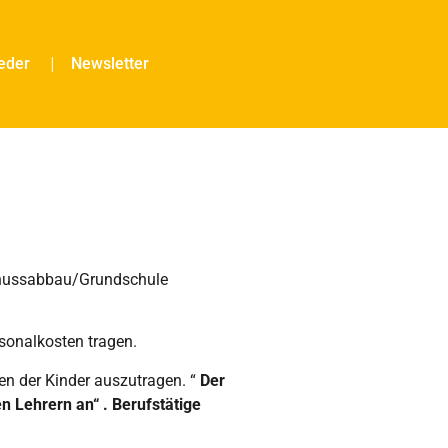
ieder
Newsletter
chussabbau/Grundschule
rsonalkosten tragen.
n der Kinder auszutragen. “
Der
 Lehrern an“ . Berufstätige