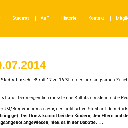
s
Stadtrat
AuF
Historie
Kontakt
Mitgl
9.07.2014
: Stadtrat beschließ mit 17 zu 16 Stimmen nur langsamen Zus
ans Land. Denn eigentlich müsste das Kullutsministerium die Pe
RUM/Bürgerbündnis davor, den politischen Streit auf dem Rücke
hängige): Der Druck kommt bei den Kindern, den Eltern und den
ngsangebot angewiesen, hieß es in der Debatte. ….