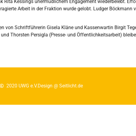
nk Rita Kessings unermüdlichem Engagement wiederbelebt. Erfolg
gierte Arbeit in der Fraktion wurde gelobt. Ludger Böckmann ver
en von Schriftführerin Gisela Kläne und Kassenwartin Birgit Te
und Thorsten Persigla (Presse- und Öffentlichkeitsarbeit) bleib
2020 UWG e.V.
Design @ Seitlicht.de