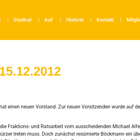
s
Stadtrat
AuF
Historie
Kontakt
Mitgl
15.12.2012
at einen neuen Vorstand: Zur neuen Vorsitzenden wurde auf d
.
ie Fraktions- und Ratsarbeit vom ausscheidenden Michael Alfe
 kürzer treten muss. Doch zunächst resümierte Böckmann ein üb