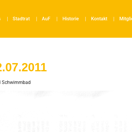
s
Stadtrat
AuF
Historie
Kontakt
Mitgl
2.07.2011
 und Schwimmbad